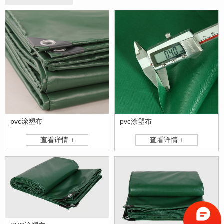
pvc涂塑布
pvc涂塑布
查看详情 +
查看详情 +