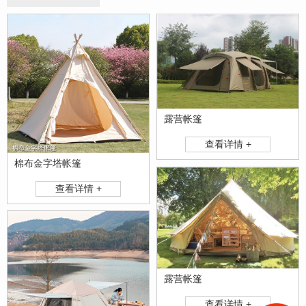
露营帐篷
查看详情 +
棉布金字塔帐篷
查看详情 +
露营帐篷
查看详情 +